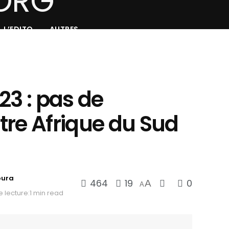
L’EDITO
AUTRES
23 : pas de
tre Afrique du Sud
oura
464
19
0
A
A
 lecture:1 min read