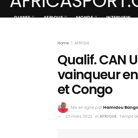
GUINEE
AFRIQUE
MONDE
INTERVIEW
Home
AFRIQUE
Qualif. CAN U
vainqueur en
et Congo
Mis en ligne par
Hamidou Bang
23 mars 2023
in
AFRIQUE
Temps de