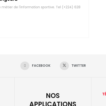
e métier de l'information sportive. Tel (+224) 628
FACEBOOK
TWITTER
NOS
T
APPLICATIONS