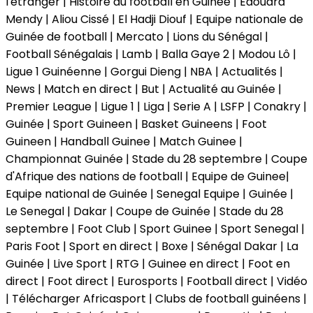
l'étranger | Histoire du football en Guinée | Edouard
Mendy | Aliou Cissé | El Hadji Diouf | Equipe nationale de
Guinée de football | Mercato | Lions du Sénégal |
Football Sénégalais | Lamb | Balla Gaye 2 | Modou Lô |
Ligue 1 Guinéenne | Gorgui Dieng | NBA | Actualités |
News | Match en direct | But | Actualité au Guinée |
Premier League | Ligue 1 | Liga | Serie A | LSFP | Conakry |
Guinée | Sport Guineen | Basket Guineens | Foot
Guineen | Handball Guinee | Match Guinee |
Championnat Guinée | Stade du 28 septembre | Coupe
d'Afrique des nations de football | Equipe de Guinee|
Equipe national de Guinée | Senegal Equipe | Guinée |
Le Senegal | Dakar | Coupe de Guinée | Stade du 28
septembre | Foot Club | Sport Guinee | Sport Senegal |
Paris Foot | Sport en direct | Boxe | Sénégal Dakar | La
Guinée | Live Sport | RTG | Guinee en direct | Foot en
direct | Foot direct | Eurosports | Football direct | Vidéo
| Télécharger Africasport | Clubs de football guinéens |