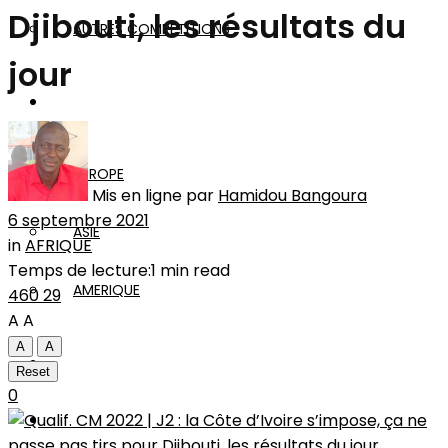
Djibouti, les résultats du
AUTRES COMPÉTITIONS
jour
MONDE
EUROPE
Mis en ligne par
Hamidou Bangoura
6 septembre 2021
ASIE
in
AFRIQUE
Temps de lecture:1 min read
AMERIQUE
460
29
A
A
A
A
INTERVIEW
Reset
0
L’EDITO