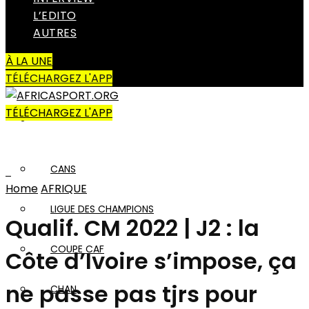
L’EDITO
Amateur
AUTRES
À LA UNE
AUTRES SPORTS
TÉLÉCHARGEZ L'APP
TÉLÉCHARGEZ L'APP
AFRIQUE
CANS
Home
AFRIQUE
LIGUE DES CHAMPIONS
Qualif. CM 2022 | J2 : la
COUPE CAF
Côte d’Ivoire s’impose, ça
ne passe pas tjrs pour
CHAN