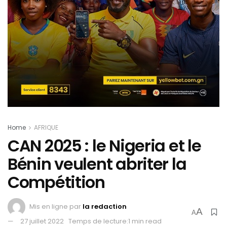
Home
AFRIQUE
CAN 2025 : le Nigeria et le
Bénin veulent abriter la
Compétition
Mis en ligne par
la redaction
A
A
27 juillet 2022
Temps de lecture:1 min read