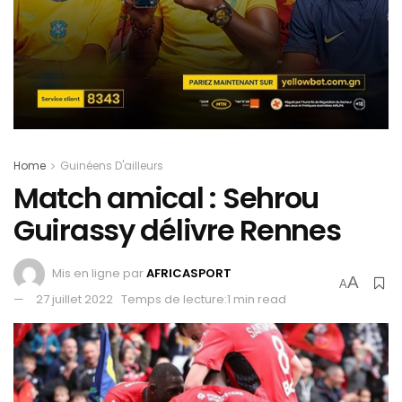
Home
Guinéens D'ailleurs
Match amical : Sehrou
Guirassy délivre Rennes
Mis en ligne par
AFRICASPORT
A
A
27 juillet 2022
Temps de lecture:1 min read