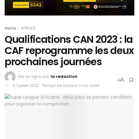
Home
AFRIQUE
Qualifications CAN 2023 : la
CAF reprogramme les deux
prochaines journées
Mis en ligne par
la redaction
A
A
27 juillet 2022
Temps de lecture:1 min read