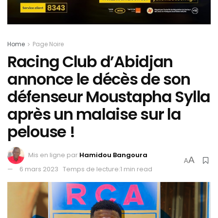
Home
Page Noire
Racing Club d’Abidjan
annonce le décès de son
défenseur Moustapha Sylla
après un malaise sur la
pelouse !
Mis en ligne par
Hamidou Bangoura
A
A
6 mars 2023
Temps de lecture:1 min read