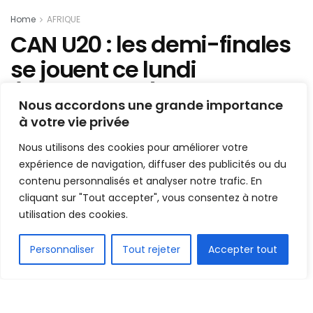
Home
AFRIQUE
CAN U20 : les demi-finales
se jouent ce lundi
(programme)
Nous accordons une grande importance
à votre vie privée
Mis en ligne par
AFRICASPORT
A
A
Nous utilisons des cookies pour améliorer votre
6 mars 2023
Temps de lecture:1 min read
expérience de navigation, diffuser des publicités ou du
contenu personnalisés et analyser notre trafic. En
cliquant sur "Tout accepter", vous consentez à notre
utilisation des cookies.
FR
Personnaliser
Tout rejeter
Accepter tout