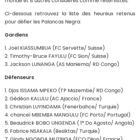
monde et 8 autres considérés comme réservistes.
Ci-dessous retrouvez la liste des heureux retenus
pour défier les Palancas Negra:
Gardiens
1. Joël KIASSUMBUA (FC Servette/ Suisse)
2. Timothy-Bruce FAYULU (FC Sion/ Suisse)
3. Jackson LUNANGA (AS Maniema/ RD Congo)
Défenseurs
1. Djos ISSAMA MPEKO (TP Mazembe/ RD Congo)
2. Gédéon KALULU (AC Ajaccio/ France)
3. Christian LUYINDAMA (Fenerbahce/ Turquie)
4. chancel MBEMBA MANGULU (FC Porto/ Portugal)
5. Beaudrick BOBO UNGENDA ( 1° Do Agosto/ Angola)
6. Fabrice NSAKALA (Besiktas/ Turquie)
7. Glody NGONDA MUZINGA (FCO Dijon/ France)