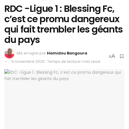
RDC -Ligue 1 : Blessing Fc,
c’est ce promu dangereux
qui fait trembler les géants
du pays
Mis en ligne par
Hamidou Bangoura
A
A
5 novembre 2020
Temps de lecture:1 min read