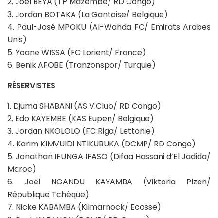
2. Joël BEYA (TP Mazembe/ RD Congo)
3. Jordan BOTAKA (La Gantoise/ Belgique)
4. Paul-José MPOKU (Al-Wahda FC/ Emirats Arabes
Unis)
5. Yoane WISSA (FC Lorient/ France)
6. Benik AFOBE (Tranzonspor/ Turquie)
RÉSERVISTES
1. Djuma SHABANI (AS V.Club/ RD Congo)
2. Edo KAYEMBE (KAS Eupen/ Belgique)
3. Jordan NKOLOLO (FC Riga/ Lettonie)
4. Karim KIMVUIDI NTIKUBUKA (DCMP/ RD Congo)
5. Jonathan IFUNGA IFASO (Difaa Hassani d’El Jadida/
Maroc)
6. Joël NGANDU KAYAMBA (Viktoria Plzen/
République Tchèque)
7. Nicke KABAMBA (Kilmarnock/ Ecosse)