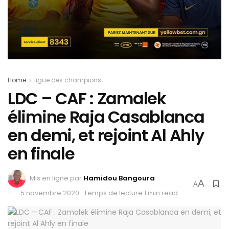
Home
ligue des champions
LDC – CAF : Zamalek
élimine Raja Casablanca
en demi, et rejoint Al Ahly
en finale
Mis en ligne par
Hamidou Bangoura
A
A
5 novembre 2020
Temps de lecture:1 min read