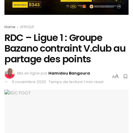
Home
AFRIQUE
RDC – Ligue 1 : Groupe
Bazano contraint V.club au
partage des points
Mis en ligne par
Hamidou Bangoura
A
A
5 novembre 2020
Temps de lecture:1 min read