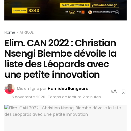
Home
AFRIQUE
Elim. CAN 2022 : Christian
Nsengi Biembe dévoile la
liste des Léopards avec
une petite innovation
Mis en ligne par
Hamidou Bangoura
A
A
5 novembre 2020
Temps de lecture:2 minutes