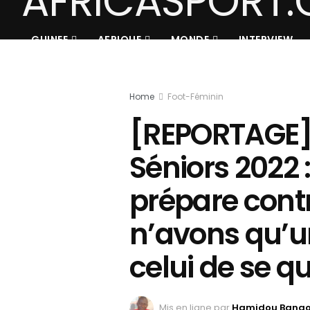
GUINEE
AFRIQUE
MONDE
INTERVIEW
Home
Foot-Féminin
[REPORTAGE]
Séniors 2022 
prépare contr
n’avons qu’un
celui de se qu
Mis en ligne par
Hamidou Bang