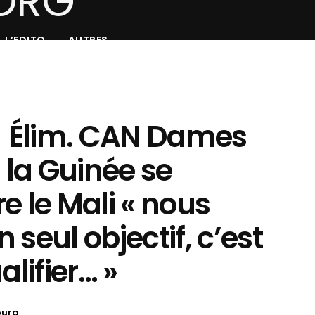
L’EDITO
AUTRES
 Élim. CAN Dames
: la Guinée se
e le Mali « nous
 seul objectif, c’est
alifier… »
oura