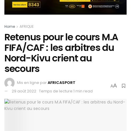
Home
AFRIQUE
Retenus pour le cours M.A
FIFA/CAF : les arbitres du
Nord-Kivu crient au
secours
Mis en ligne par
AFRICASPORT
A
A
29 août 2022
Temps de lecture:1 min read