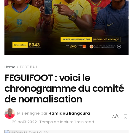
Home
FOOT BALL
FEGUIFOOT : voici le
chronogramme du comité
de normalisation
Mis en ligne par
Hamidou Bangoura
A
A
29 août 2022
Temps de lecture:1 min read