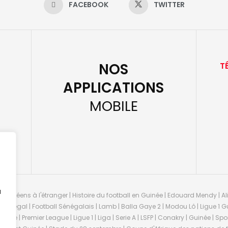
FACEBOOK
TWITTER
NOS
T
APPLICATIONS
MOBILE
u
guinéens à l'étranger | Histoire du football en Guinée | Edouard Mendy | Ali
 Sénégal | Football Sénégalais | Lamb | Balla Gaye 2 | Modou Lô | Ligue 1 Gu
uinée | Premier League | Ligue 1 | Liga | Serie A | LSFP | Conakry | Guinée | 