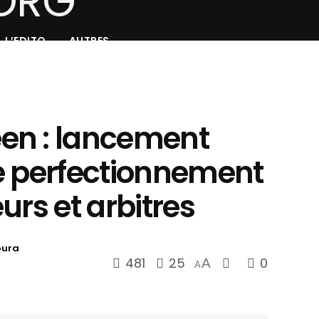
L’EDITO
AUTRES
en : lancement
e perfectionnement
urs et arbitres
oura
481
25
0
A
A