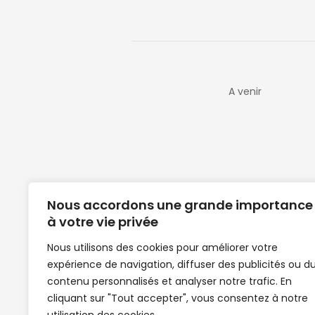
A venir
Nous accordons une grande importance
à votre vie privée
Nous utilisons des cookies pour améliorer votre
expérience de navigation, diffuser des publicités ou d
Clubs de football en Guinée | Footballeurs 
contenu personnalisés et analyser notre trafic. En
de Guinée de football | Mercato | Lions du
cliquant sur "Tout accepter", vous consentez à notre
News | Match en direct | But | Actualité au G