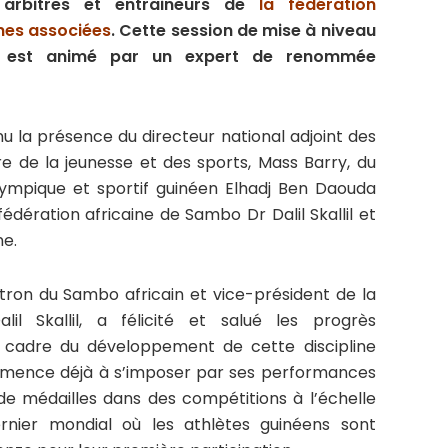
arbitres et entraineurs de
la fédération
nes associées
. Cette session de mise à niveau
rs, est animé par un expert de renommée
u la présence du directeur national adjoint des
re de la jeunesse et des sports, Mass Barry, du
lympique et sportif guinéen Elhadj Ben Daouda
édération africaine de Sambo Dr Dalil Skallil et
ne.
atron du Sambo africain et vice-président de la
alil Skallil, a félicité et salué les progrès
e cadre du développement de cette discipline
mmence déjà à s’imposer par ses performances
de médailles dans des compétitions à l’échelle
ernier mondial où les athlètes guinéens sont