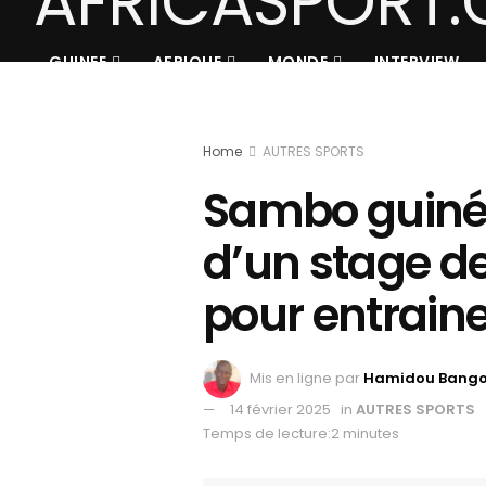
GUINEE
AFRIQUE
MONDE
INTERVIEW
Home
AUTRES SPORTS
Sambo guiné
d’un stage d
pour entraine
Mis en ligne par
Hamidou Bang
14 février 2025
in
AUTRES SPORTS
Temps de lecture:2 minutes