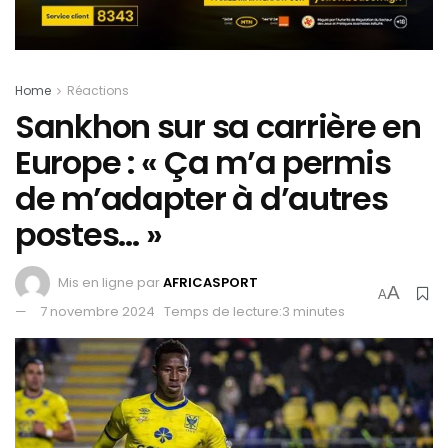
Home
Réactions
Sankhon sur sa carrière en
Europe : « Ça m’a permis
de m’adapter à d’autres
postes… »
Mis en ligne par
AFRICASPORT
A
A
7 novembre 2024
Temps de lecture:3 minutes