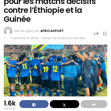
pour les matchs décisifs
contre l’Éthiopie et la
Guinée
Mis en ligne par
AFRICASPORT
A
A
7 novembre 2024
Temps de lecture:2 minutes
1.6k
PARTAGE