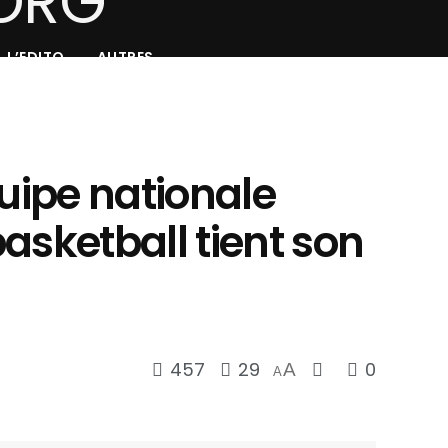
L’EDITO
AUTRES
quipe nationale
asketball tient son
457
29
0
A
A