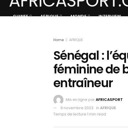
GUINEE
AFRIQUE
MONDE
INTERVIEW
Home
AFRIQUE
Sénégal : l’é
féminine de b
entraîneur
Mis en ligne par
AFRICASPORT
9 novembre 2023
in
AFRIQUE
Temps de lecture:1 min read