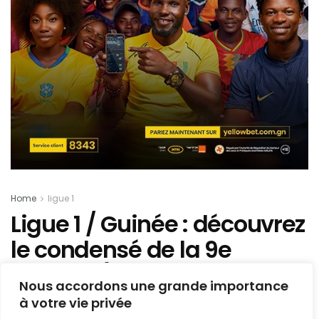
Home
ligue 1
Ligue 1 / Guinée : découvrez
le condensé de la 9e
journée (résultats-
Nous accordons une grande importance
classement) et le
à votre vie privée