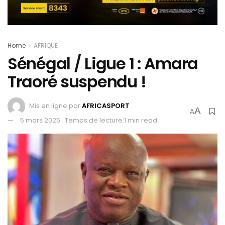
Home
AFRIQUE
Sénégal / Ligue 1 : Amara
Traoré suspendu !
Mis en ligne par
AFRICASPORT
A
A
5 mars 2025
Temps de lecture:1 min read