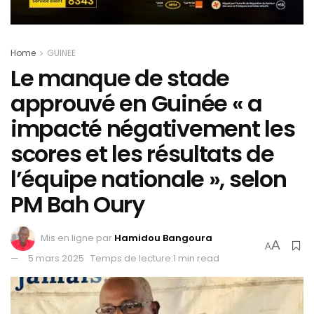
Home
GUINEE
Le manque de stade
approuvé en Guinée « a
impacté négativement les
scores et les résultats de
l’équipe nationale », selon
PM Bah Oury
Mis en ligne par
Hamidou Bangoura
A
A
5 mars 2025
Temps de lecture:1 min read