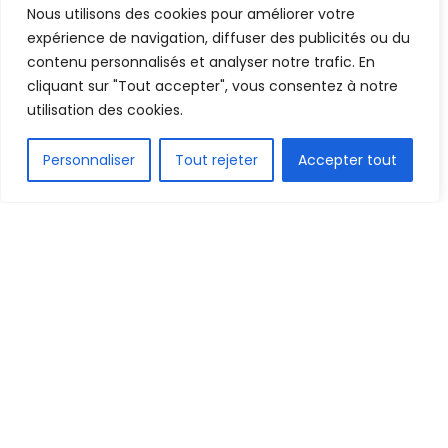
programme de la journée
Nous utilisons des cookies pour améliorer votre
10e
expérience de navigation, diffuser des publicités ou du
contenu personnalisés et analyser notre trafic. En
cliquant sur "Tout accepter", vous consentez à notre
Mis en ligne par
AFRICASPORT
A
A
utilisation des cookies.
5 mars 2025
Temps de lecture:2 minutes
FR
Personnaliser
Tout rejeter
Accepter tout
1.5k
PARTAGE
La 9e journée de la Ligue 1 de Guinée a pris fin