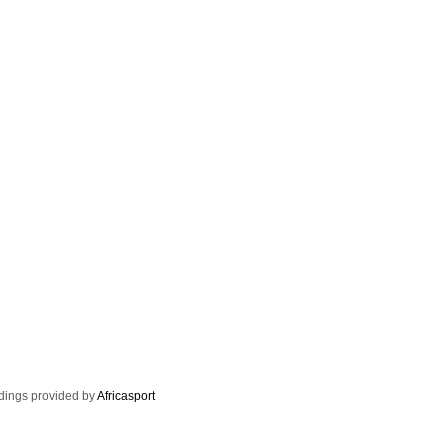
dings provided by
Africasport