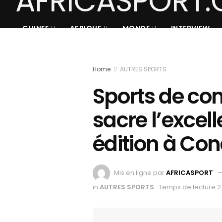
GUINEE
AFRIQUE
MONDE
INTERVIEW
Home
AUTRES SPORTS
Sports de com
sacre l’excel
édition à Co
Mis en ligne par
AFRICASPORT
in
AUTRES SPORTS
Temps de lecture:2