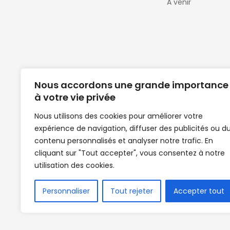
A venir
Nous accordons une grande importance
à votre vie privée
Nous utilisons des cookies pour améliorer votre
expérience de navigation, diffuser des publicités ou d
Clubs de football en Guinée | Footballeurs 
contenu personnalisés et analyser notre trafic. En
de Guinée de football | Mercato | Lions du
cliquant sur "Tout accepter", vous consentez à notre
News | Match en direct | But | Actualité au G
utilisation des cookies.
| Handball Guinee | Match Guinee | Champi
de Guinée | Senegal Equipe | Guinée | Le Se
en direct | Boxe | Sénégal Dakar | La Guin
Personnaliser
Tout rejeter
Accepter tout
Africasport | Clubs de football guinée