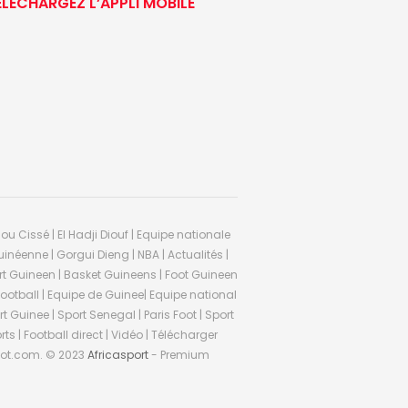
ÉLÉCHARGEZ L’APPLI MOBILE
ou Cissé | El Hadji Diouf | Equipe nationale
inéenne | Gorgui Dieng | NBA | Actualités |
Sport Guineen | Basket Guineens | Foot Guineen
otball | Equipe de Guinee| Equipe national
 Guinee | Sport Senegal | Paris Foot | Sport
rts | Football direct | Vidéo | Télécharger
ifoot.com. © 2023
Africasport
- Premium