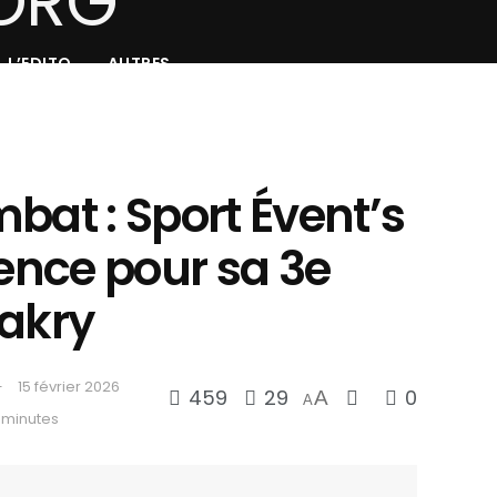
L’EDITO
AUTRES
bat : Sport Évent’s
lence pour sa 3e
nakry
15 février 2026
459
29
0
A
A
 minutes