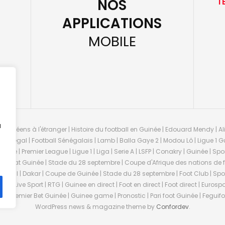
NOS
T
APPLICATIONS
MOBILE
u
guinéens à l'étranger | Histoire du football en Guinée | Edouard Mendy | Ali
 Sénégal | Football Sénégalais | Lamb | Balla Gaye 2 | Modou Lô | Ligue 1 Gu
uinée | Premier League | Ligue 1 | Liga | Serie A | LSFP | Conakry | Guinée | 
onnat Guinée | Stade du 28 septembre | Coupe d'Afrique des nations de fo
negal | Dakar | Coupe de Guinée | Stade du 28 septembre | Foot Club | Sport
ée | Live Sport | RTG | Guinee en direct | Foot en direct | Foot direct | Eurospo
ns | Premier Bet Guinée | Guinee game | Pronostic | Pari foot Guinée | Fegu
WordPress news & magazine theme by
Confordev
.