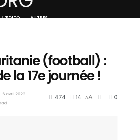
L’EDITO
AUTRES
itanie (football) :
e la 17e journée !
6 avril 2022
474
14
0
A
A
read