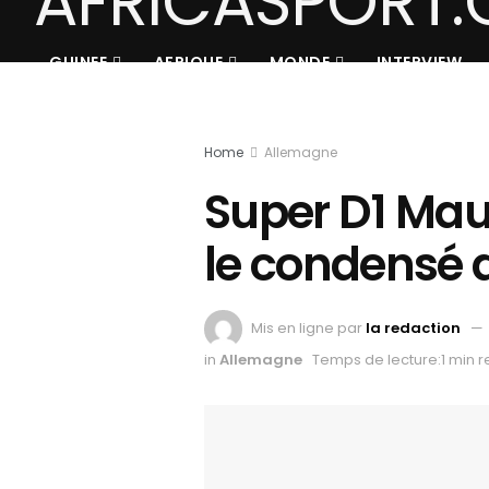
GUINEE
AFRIQUE
MONDE
INTERVIEW
Home
Allemagne
Super D1 Maur
le condensé d
Mis en ligne par
la redaction
in
Allemagne
Temps de lecture:1 min 