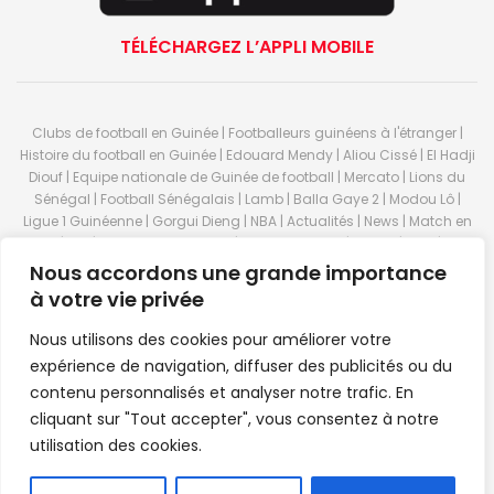
TÉLÉCHARGEZ L’APPLI MOBILE
Clubs de football en Guinée | Footballeurs guinéens à l'étranger |
Histoire du football en Guinée | Edouard Mendy | Aliou Cissé | El Hadji
Diouf | Equipe nationale de Guinée de football | Mercato | Lions du
Sénégal | Football Sénégalais | Lamb | Balla Gaye 2 | Modou Lô |
Ligue 1 Guinéenne | Gorgui Dieng | NBA | Actualités | News | Match en
direct | But | Actualité au Guinée | Premier League | Ligue 1 | Liga | Serie
A | LSFP | Conakry | Guinée | Sport Guineen | Basket Guineens | Foot
Nous accordons une grande importance
Guineen | Handball Guinee | Match Guinee | Championnat Guinée |
à votre vie privée
Stade du 28 septembre | Coupe d'Afrique des nations de football |
Equipe de Guinee| Equipe national de Guinée | Senegal Equipe |
Nous utilisons des cookies pour améliorer votre
Guinée | Le Senegal | Dakar | Coupe de Guinée | Stade du 28
expérience de navigation, diffuser des publicités ou du
septembre | Foot Club | Sport Guinee | Sport Senegal | Paris Foot |
contenu personnalisés et analyser notre trafic. En
Sport en direct | Boxe | Sénégal Dakar | La Guinée | Live Sport | RTG |
cliquant sur "Tout accepter", vous consentez à notre
Guinee en direct | Foot en direct | Foot direct | Eurosports | Football
direct | Vidéo | Télécharger Africasport | Clubs de football guinéens |
utilisation des cookies.
Premier Bet Guinée | Guinee game | Pronostic | Pari foot Guinée |
Feguifoot.com. © 2023
Africasport
- Premium WordPress news &