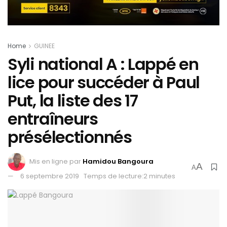
Home
GUINEE
Syli national A : Lappé en
lice pour succéder à Paul
Put, la liste des 17
entraîneurs
présélectionnés
Mis en ligne par
Hamidou Bangoura
A
A
6 septembre 2019
Temps de lecture:2 minutes