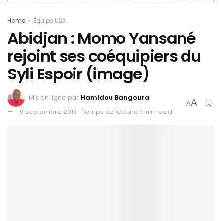
Home
Équipe U23
Abidjan : Momo Yansané
rejoint ses coéquipiers du
Syli Espoir (image)
Mis en ligne par
Hamidou Bangoura
A
A
6 septembre 2019
Temps de lecture:1 min read