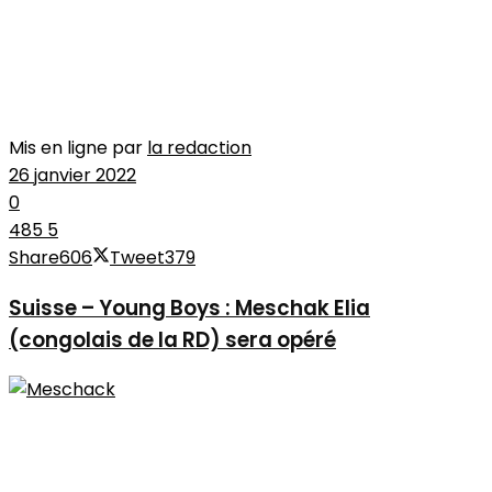
Mis en ligne par
la redaction
26 janvier 2022
0
485
5
Share
606
Tweet
379
Suisse – Young Boys : Meschak Elia
(congolais de la RD) sera opéré