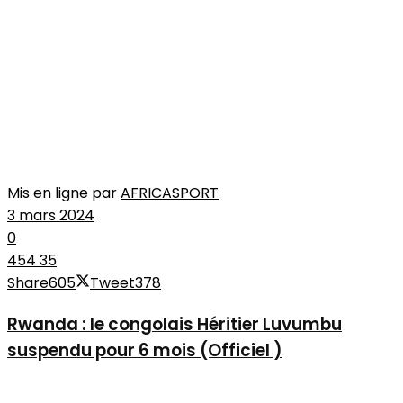
Mis en ligne par
AFRICASPORT
3 mars 2024
0
454
35
Share
605
Tweet
378
Rwanda : le congolais Héritier Luvumbu
suspendu pour 6 mois (Officiel )