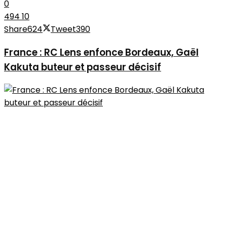
0
494
10
Share
624
Tweet
390
France : RC Lens enfonce Bordeaux, Gaël
Kakuta buteur et passeur décisif