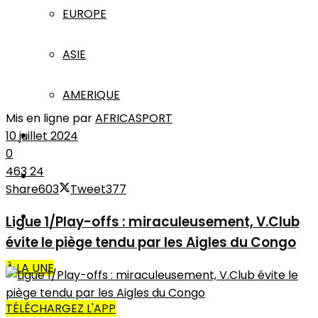
EUROPE
ASIE
AMERIQUE
Mis en ligne par
AFRICASPORT
INTERVIEW
10 juillet 2024
0
463
24
L’EDITO
Share
603
Tweet
377
AUTRES
Ligue 1/Play-offs : miraculeusement, V.Club
évite le piège tendu par les Aigles du Congo
À LA UNE
TÉLÉCHARGEZ L'APP