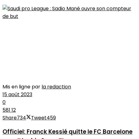
Mis en ligne par
la redaction
15 août 2023
0
581
12
Share
734
Tweet
459
Officiel: Franck Kessié quitte le FC Barcelone