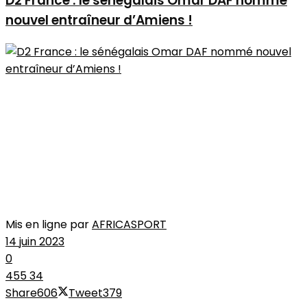
D2 France : le sénégalais Omar DAF nommé
nouvel entraîneur d’Amiens !
Mis en ligne par
AFRICASPORT
14 juin 2023
0
455
34
Share
606
Tweet
379