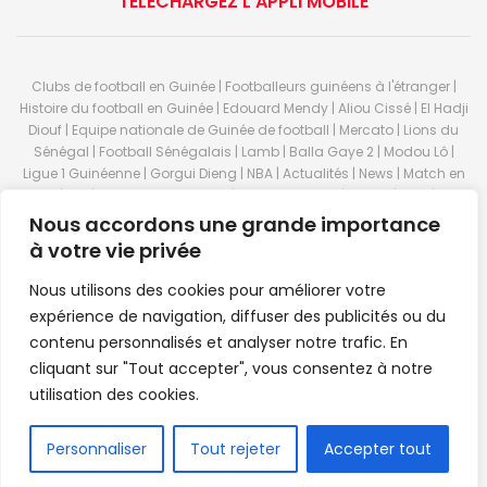
TÉLÉCHARGEZ L’APPLI MOBILE
Clubs de football en Guinée | Footballeurs guinéens à l'étranger |
Histoire du football en Guinée | Edouard Mendy | Aliou Cissé | El Hadji
Diouf | Equipe nationale de Guinée de football | Mercato | Lions du
Sénégal | Football Sénégalais | Lamb | Balla Gaye 2 | Modou Lô |
Ligue 1 Guinéenne | Gorgui Dieng | NBA | Actualités | News | Match en
direct | But | Actualité au Guinée | Premier League | Ligue 1 | Liga | Serie
A | LSFP | Conakry | Guinée | Sport Guineen | Basket Guineens | Foot
Nous accordons une grande importance
Guineen | Handball Guinee | Match Guinee | Championnat Guinée |
à votre vie privée
Stade du 28 septembre | Coupe d'Afrique des nations de football |
Equipe de Guinee| Equipe national de Guinée | Senegal Equipe |
Nous utilisons des cookies pour améliorer votre
Guinée | Le Senegal | Dakar | Coupe de Guinée | Stade du 28
expérience de navigation, diffuser des publicités ou du
septembre | Foot Club | Sport Guinee | Sport Senegal | Paris Foot |
contenu personnalisés et analyser notre trafic. En
Sport en direct | Boxe | Sénégal Dakar | La Guinée | Live Sport | RTG |
cliquant sur "Tout accepter", vous consentez à notre
Guinee en direct | Foot en direct | Foot direct | Eurosports | Football
direct | Vidéo | Télécharger Africasport | Clubs de football guinéens |
utilisation des cookies.
Premier Bet Guinée | Guinee game | Pronostic | Pari foot Guinée |
Feguifoot.com. © 2023
Africasport
- Premium WordPress news &
FR
Personnaliser
Tout rejeter
Accepter tout
magazine theme by
Confordev
.