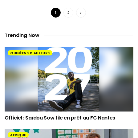
1
2
Trending Now
GUINÉENS D'AILLEURS
Officiel : Saïdou Sow file en prêt au FC Nantes
AFRIQUE