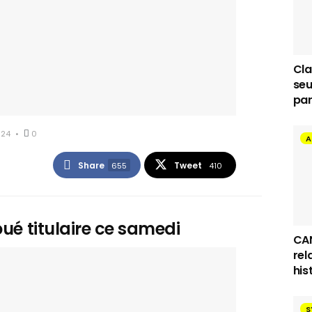
Cla
seu
par
024
0
A
Share
Tweet
655
410
oué titulaire ce samedi
CAN
rel
his
S