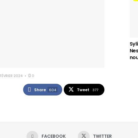
Syl
Nes
nou
FÉVRIER 2024
0
Share
Tweet
604
377
FACEBOOK
TWITTER