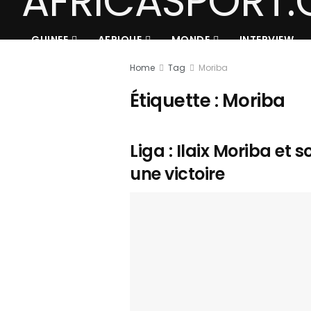
GUINEE
AFRIQUE
MONDE
INTERVIEW
Home
Tag
Moriba
Étiquette :
Moriba
Liga : Ilaix Moriba e
une victoire