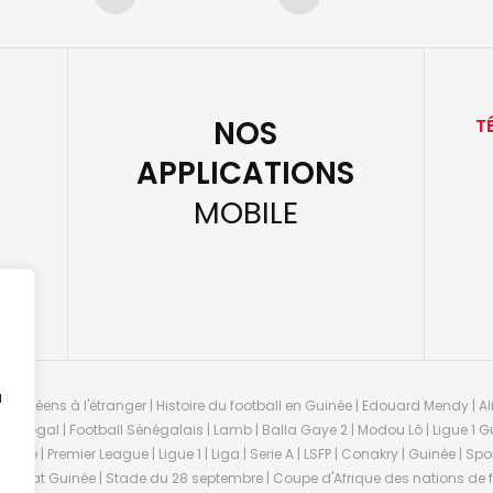
NOS
T
APPLICATIONS
MOBILE
u
guinéens à l'étranger | Histoire du football en Guinée | Edouard Mendy | Ali
 Sénégal | Football Sénégalais | Lamb | Balla Gaye 2 | Modou Lô | Ligue 1 Gu
uinée | Premier League | Ligue 1 | Liga | Serie A | LSFP | Conakry | Guinée | 
onnat Guinée | Stade du 28 septembre | Coupe d'Afrique des nations de fo