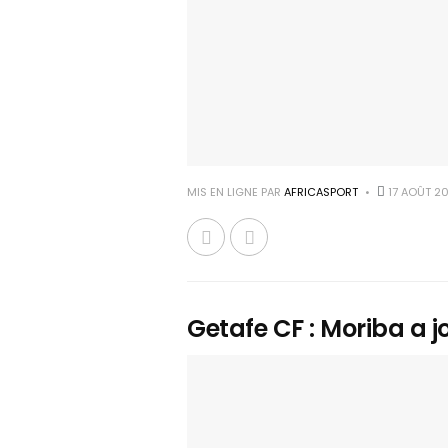
MIS EN LIGNE PAR
AFRICASPORT
17 AOÛT 2
Getafe CF : Moriba a j