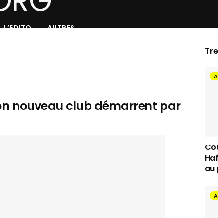
L’EDITO
AUTRES
Tr
A
t son nouveau club démarrent par
Cou
Haf
au 
A