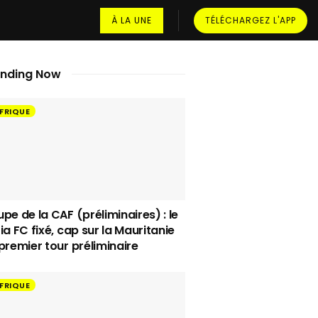
À LA UNE
TÉLÉCHARGEZ L'APP
ending Now
FRIQUE
pe de la CAF (préliminaires) : le
ia FC fixé, cap sur la Mauritanie
premier tour préliminaire
FRIQUE