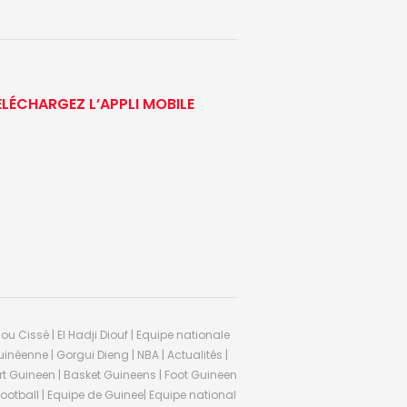
ÉLÉCHARGEZ L’APPLI MOBILE
ou Cissé | El Hadji Diouf | Equipe nationale
inéenne | Gorgui Dieng | NBA | Actualités |
Sport Guineen | Basket Guineens | Foot Guineen
otball | Equipe de Guinee| Equipe national