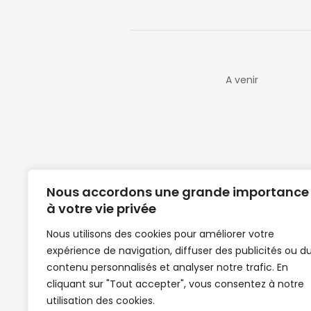
A venir
Nous accordons une grande importance
à votre vie privée
Nous utilisons des cookies pour améliorer votre
expérience de navigation, diffuser des publicités ou d
Clubs de football en Guinée | Footballeurs 
contenu personnalisés et analyser notre trafic. En
de Guinée de football | Mercato | Lions du
cliquant sur "Tout accepter", vous consentez à notre
News | Match en direct | But | Actualité au G
utilisation des cookies.
| Handball Guinee | Match Guinee | Champi