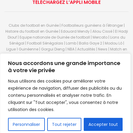
TÉLÉCHARGEZ L’APPLI MOBILE
Clubs de football en Guinée | Footballeurs guinéens à l'étranger |
Histoire du football en Guinée | Edouard Mendy | Aliou Cissé | El Hadji
Diouf | Equipe nationale de Guinée de football | Mercato | Lions du
Sénégal | Football Sénégalais | Lamb | Balla Gaye 2 | Modou Lô |
Ligue 1 Guinéenne | Gorgui Dieng | NBA | Actualités | News | Match en
direct | But | Actualité au Guinée | Premier League | Ligue 1 | Liga | Serie
A | LSFP | Conakry | Guinée | Sport Guineen | Basket Guineens | Foot
Nous accordons une grande importance
Guineen | Handball Guinee | Match Guinee | Championnat Guinée |
à votre vie privée
Stade du 28 septembre | Coupe d'Afrique des nations de football |
Equipe de Guinee| Equipe national de Guinée | Senegal Equipe |
Nous utilisons des cookies pour améliorer votre
Guinée | Le Senegal | Dakar | Coupe de Guinée | Stade du 28
expérience de navigation, diffuser des publicités ou du
septembre | Foot Club | Sport Guinee | Sport Senegal | Paris Foot |
contenu personnalisés et analyser notre trafic. En
Sport en direct | Boxe | Sénégal Dakar | La Guinée | Live Sport | RTG |
cliquant sur "Tout accepter", vous consentez à notre
Guinee en direct | Foot en direct | Foot direct | Eurosports | Football
direct | Vidéo | Télécharger Africasport | Clubs de football guinéens |
utilisation des cookies.
Premier Bet Guinée | Guinee game | Pronostic | Pari foot Guinée |
Feguifoot.com. © 2023
Africasport
- Premium WordPress news &
FR
Personnaliser
Tout rejeter
Accepter tout
magazine theme by
Confordev
.