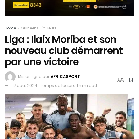
Home
Guinéens D'ailleurs
Liga : Ilaix Moriba et son
nouveau club démarrent
par une victoire
Mis en ligne par
AFRICASPORT
A
A
17 août 2024
Temps de lecture:1 min read