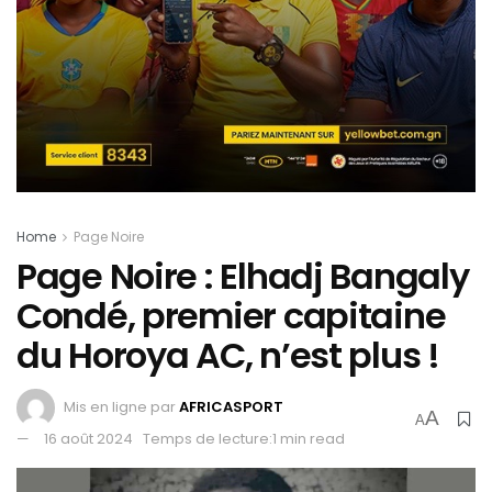
Home
Page Noire
Page Noire : Elhadj Bangaly
Condé, premier capitaine
du Horoya AC, n’est plus !
Mis en ligne par
AFRICASPORT
A
A
16 août 2024
Temps de lecture:1 min read