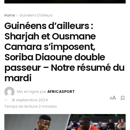
Home
Guinéens D'ailleurs
Guinéens d’ailleurs :
Sharjah et Ousmane
Camara s’imposent,
Soriba Diaoune double
passeur – Notre résumé du
mardi
Mis en ligne par
AFRICASPORT
A
A
18 septembre 2024
Temps de lecture:2 minutes