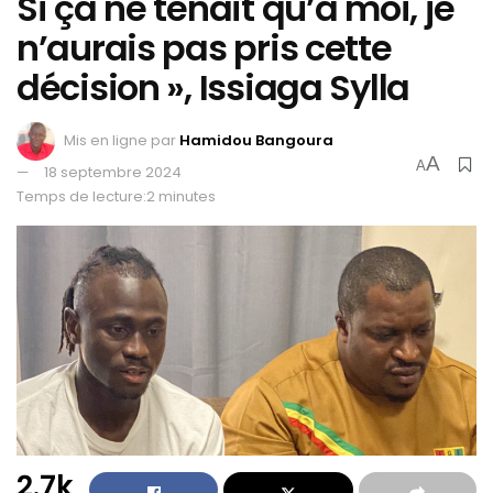
Si ça ne tenait qu’à moi, je
n’aurais pas pris cette
décision », Issiaga Sylla
Mis en ligne par
Hamidou Bangoura
A
A
18 septembre 2024
Temps de lecture:2 minutes
2.7k