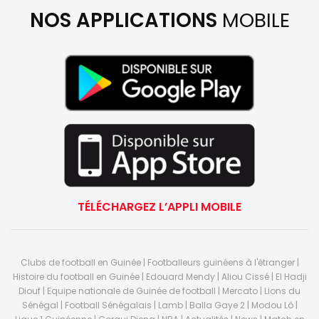
NOS APPLICATIONS
MOBILE
TÉLÉCHARGEZ L’APPLI MOBILE
Clubs de football en Guinée | Footballeurs guinéens à l'étranger |
Histoire du football en Guinée | Edouard Mendy | Aliou Cissé | El Hadji
Diouf | Equipe nationale de Guinée de football | Mercato | Lions du
Sénégal | Football Sénégalais | Lamb | Balla Gaye 2 | Modou Lô |