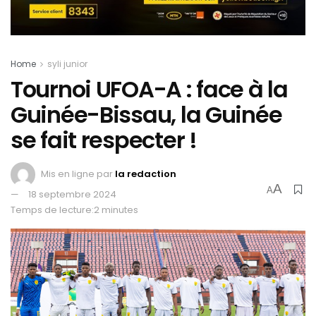
Home
syli junior
Tournoi UFOA-A : face à la
Guinée-Bissau, la Guinée
se fait respecter !
Mis en ligne par
la redaction
A
A
18 septembre 2024
Temps de lecture:2 minutes