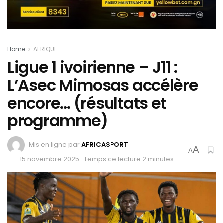
Home
AFRIQUE
Ligue 1 ivoirienne – J11 :
L’Asec Mimosas accélère
encore… (résultats et
programme)
Mis en ligne par
AFRICASPORT
A
A
15 novembre 2025
Temps de lecture:2 minutes