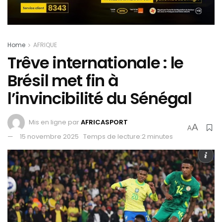
Home
AFRIQUE
Trêve internationale : le
Brésil met fin à
l’invincibilité du Sénégal
Mis en ligne par
AFRICASPORT
A
A
15 novembre 2025
Temps de lecture:2 minutes