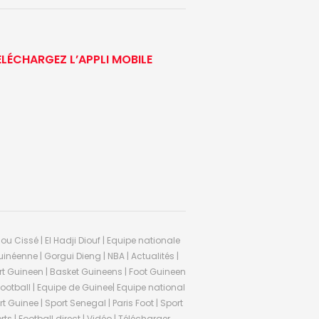
ÉLÉCHARGEZ L’APPLI MOBILE
ou Cissé | El Hadji Diouf | Equipe nationale
inéenne | Gorgui Dieng | NBA | Actualités |
Sport Guineen | Basket Guineens | Foot Guineen
otball | Equipe de Guinee| Equipe national
 Guinee | Sport Senegal | Paris Foot | Sport
rts | Football direct | Vidéo | Télécharger