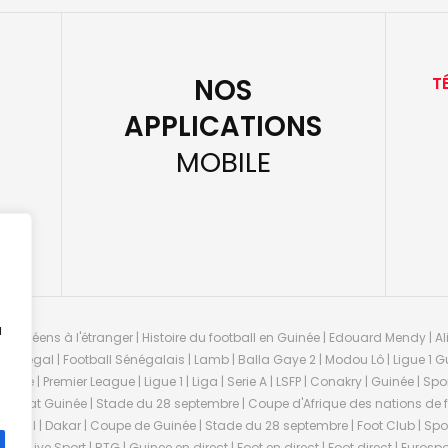
NOS
T
APPLICATIONS
MOBILE
u
guinéens à l'étranger | Histoire du football en Guinée | Edouard Mendy | Ali
 Sénégal | Football Sénégalais | Lamb | Balla Gaye 2 | Modou Lô | Ligue 1 Gu
uinée | Premier League | Ligue 1 | Liga | Serie A | LSFP | Conakry | Guinée | 
onnat Guinée | Stade du 28 septembre | Coupe d'Afrique des nations de fo
negal | Dakar | Coupe de Guinée | Stade du 28 septembre | Foot Club | Sport
ée | Live Sport | RTG | Guinee en direct | Foot en direct | Foot direct | Eurospo