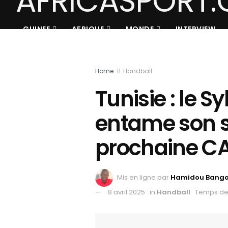
GUINEE
AFRIQUE
MONDE
INTERVIEW
Home
Handball
Tunisie : le S
entame son s
prochaine C
Mis en ligne par
Hamidou Bang
8 avril 2025
in
Handball
Temps de 