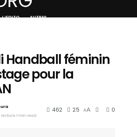
L’EDITO
AUTRES
yli Handball féminin
tage pour la
AN
oura
462
25
0
A
A
lecture:1 min read