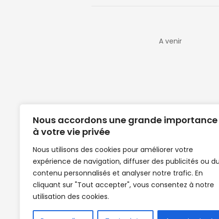
A venir
Nous accordons une grande importance
à votre vie privée
Nous utilisons des cookies pour améliorer votre
expérience de navigation, diffuser des publicités ou d
Clubs de football en Guinée | Footballeurs 
contenu personnalisés et analyser notre trafic. En
de Guinée de football | Mercato | Lions du
cliquant sur "Tout accepter", vous consentez à notre
News | Match en direct | But | Actualité au G
utilisation des cookies.
| Handball Guinee | Match Guinee | Champi
de Guinée | Senegal Equipe | Guinée | Le Se
en direct | Boxe | Sénégal Dakar | La Guin