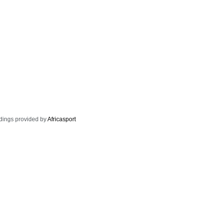
dings provided by
Africasport