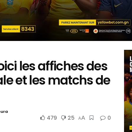
ici les affiches des
ale et les matchs de
oura
479
25
0
A
A