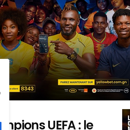
u
mpions UEFA : le