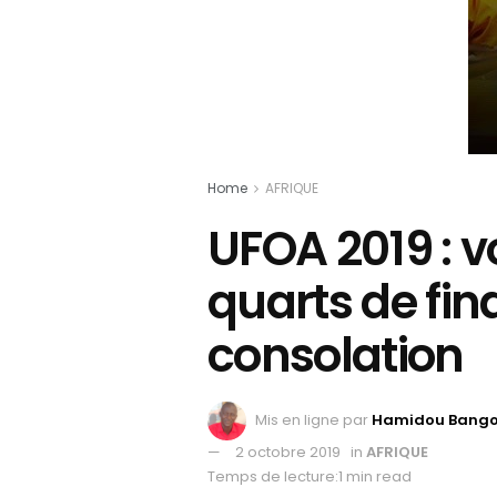
Home
AFRIQUE
UFOA 2019 : vo
quarts de fin
consolation
Mis en ligne par
Hamidou Bang
2 octobre 2019
in
AFRIQUE
Temps de lecture:1 min read