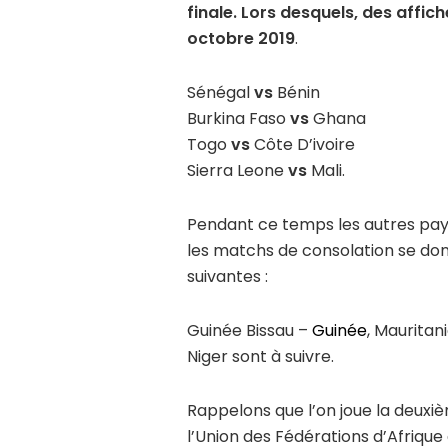
finale. Lors desquels, des affich
octobre 2019
.
Sénégal
vs
Bénin
Burkina Faso
vs
Ghana
Togo
vs
Côte D’ivoire
Sierra Leone
vs
Mali.
Pendant ce temps les autres pays
les matchs de consolation se do
suivantes :
Guinée Bissau –
Guinée
, Mauritan
Niger sont à suivre.
Rappelons que l’on joue la deuxi
l’Union des Fédérations d’Afriqu