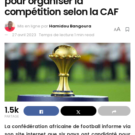
pour organiser la
compétition selon la CAF
Mis en ligne par
Hamidou Bangoura
A
A
27 avril 2023
Temps de lecture:1 min read
1.5k
PARTAGE
La confédération africaine de football informe via
son site internet que six pays ont candidaté pour