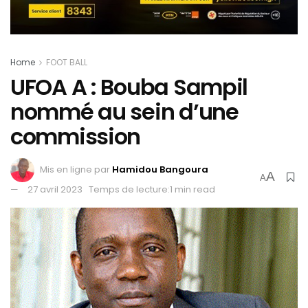
Home
FOOT BALL
UFOA A : Bouba Sampil
nommé au sein d’une
commission
Mis en ligne par
Hamidou Bangoura
A
A
27 avril 2023
Temps de lecture:1 min read