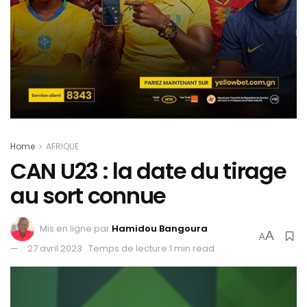
Home
AFRIQUE
CAN U23 : la date du tirage
au sort connue
Mis en ligne par
Hamidou Bangoura
A
A
27 avril 2023
Temps de lecture:1 min read