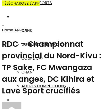
AUTRES SPORTS
TÉLÉCHARGEZ L'APP
AFRIQUE
Home
AFRIQUE
CANS
RDC – Championnat
LIGUE DES CHAMPIONS
provincial du Nord-Kivu :
COUPE CAF
TP Sake, FC Mwangaza
CHAN
aux anges, DC Kihira et
AUTRES COMPÉTITIONS
Lave Sport crucifiés
MONDE