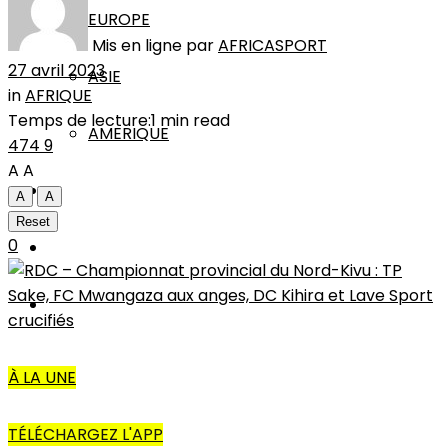
EUROPE
Mis en ligne par
AFRICASPORT
27 avril 2023
ASIE
in
AFRIQUE
Temps de lecture:1 min read
AMERIQUE
474
9
A
A
INTERVIEW
A
A
Reset
0
L’EDITO
AUTRES
À LA UNE
TÉLÉCHARGEZ L'APP