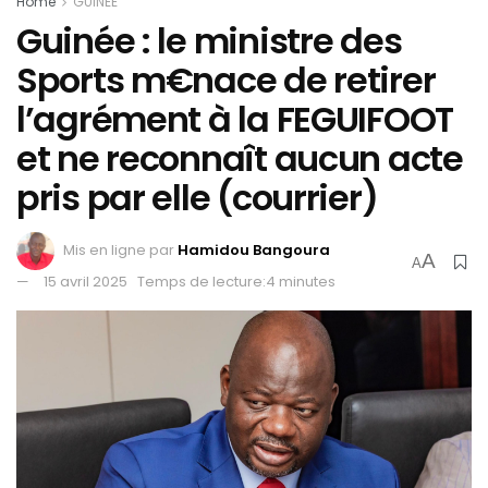
Home
GUINEE
Guinée : le ministre des
Sports m€nace de retirer
l’agrément à la FEGUIFOOT
et ne reconnaît aucun acte
pris par elle (courrier)
Mis en ligne par
Hamidou Bangoura
A
A
15 avril 2025
Temps de lecture:4 minutes