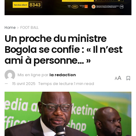
Home
FOOT BALL
Un proche du ministre
Bogola se confie : « Il n’est
ami à personne… »
Mis en ligne par
la redaction
A
A
15 avril 2025
Temps de lecture:1 min read