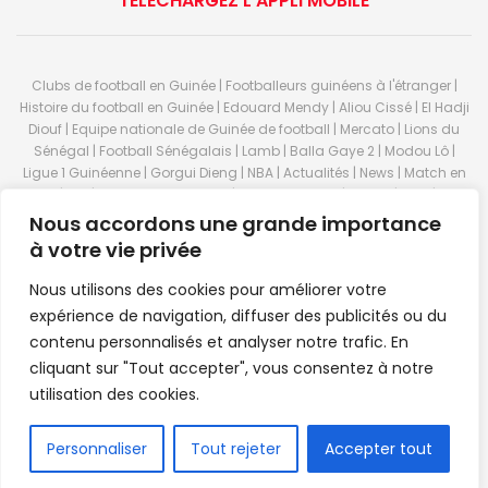
TÉLÉCHARGEZ L’APPLI MOBILE
Clubs de football en Guinée | Footballeurs guinéens à l'étranger |
Histoire du football en Guinée | Edouard Mendy | Aliou Cissé | El Hadji
Diouf | Equipe nationale de Guinée de football | Mercato | Lions du
Sénégal | Football Sénégalais | Lamb | Balla Gaye 2 | Modou Lô |
Ligue 1 Guinéenne | Gorgui Dieng | NBA | Actualités | News | Match en
direct | But | Actualité au Guinée | Premier League | Ligue 1 | Liga | Serie
A | LSFP | Conakry | Guinée | Sport Guineen | Basket Guineens | Foot
Nous accordons une grande importance
Guineen | Handball Guinee | Match Guinee | Championnat Guinée |
à votre vie privée
Stade du 28 septembre | Coupe d'Afrique des nations de football |
Equipe de Guinee| Equipe national de Guinée | Senegal Equipe |
Nous utilisons des cookies pour améliorer votre
Guinée | Le Senegal | Dakar | Coupe de Guinée | Stade du 28
expérience de navigation, diffuser des publicités ou du
septembre | Foot Club | Sport Guinee | Sport Senegal | Paris Foot |
contenu personnalisés et analyser notre trafic. En
Sport en direct | Boxe | Sénégal Dakar | La Guinée | Live Sport | RTG |
cliquant sur "Tout accepter", vous consentez à notre
Guinee en direct | Foot en direct | Foot direct | Eurosports | Football
direct | Vidéo | Télécharger Africasport | Clubs de football guinéens |
utilisation des cookies.
Premier Bet Guinée | Guinee game | Pronostic | Pari foot Guinée |
Feguifoot.com. © 2023
Africasport
- Premium WordPress news &
FR
Personnaliser
Tout rejeter
Accepter tout
magazine theme by
Confordev
.