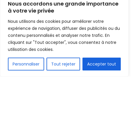
Nous accordons une grande importance
inspiré »
à votre vie privée
Nous utilisons des cookies pour améliorer votre
Mis en ligne par
AFRICASPORT
A
A
expérience de navigation, diffuser des publicités ou du
20 juillet 2022
Temps de lecture:1 min read
contenu personnalisés et analyser notre trafic. En
cliquant sur "Tout accepter", vous consentez à notre
utilisation des cookies.
FR
Personnaliser
Tout rejeter
Accepter tout
1.6k
PARTAGE
Transféré à Lille il y a quelques jours pour 14