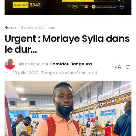
Home
Guinéens D'ailleurs
Urgent : Morlaye Sylla dans
le dur…
Mis en ligne par
Hamidou Bangoura
A
A
20 juillet 2022
Temps de lecture:1 min read