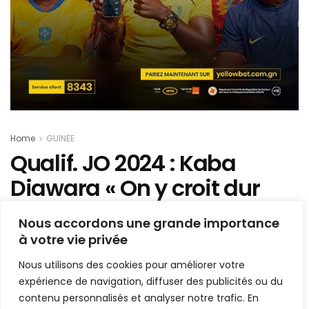
Home
GUINEE
Qualif. JO 2024 : Kaba
Diawara « On y croit dur
comme fer »
Nous accordons une grande importance
à votre vie privée
Mis en ligne par
AFRICASPORT
A
A
Nous utilisons des cookies pour améliorer votre
30 avril 2024
Temps de lecture:2 minutes
expérience de navigation, diffuser des publicités ou du
contenu personnalisés et analyser notre trafic. En