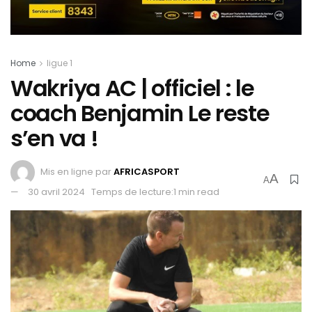
Home
ligue 1
Wakriya AC | officiel : le
coach Benjamin Le reste
s’en va !
Mis en ligne par
AFRICASPORT
A
A
30 avril 2024
Temps de lecture:1 min read