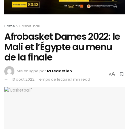
Home
Basket-ball
Afrobasket Dames 2022: le
Mali et l’Égypte au menu
de la finale
Mis en ligne par
la redaction
A
A
13 août 2022
Temps de lecture:1 min read