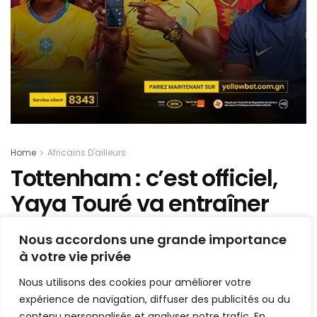
Home
Africains D'ailleurs
Tottenham : c’est officiel,
Yaya Touré va entraîner
l’équipe U16 des spurs
Nous accordons une grande importance
à votre vie privée
Mis en ligne par
AFRICASPORT
A
A
Nous utilisons des cookies pour améliorer votre
13 août 2022
Temps de lecture:1 min read
expérience de navigation, diffuser des publicités ou du
contenu personnalisés et analyser notre trafic. En