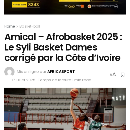
Home
Basket-ball
Amical – Afrobasket 2025 :
Le Syli Basket Dames
corrigé par la Côte d’Ivoire
Mis en ligne par
AFRICASPORT
A
A
17 juillet 2025
Temps de lecture:1 min read