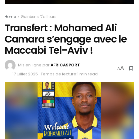
Home
Guinéens D'ailleurs
Transfert : Mohamed Ali
Camara s’engage avec le
Maccabi Tel-Aviv !
Mis en ligne par
AFRICASPORT
A
A
17 juillet 2025
Temps de lecture:1 min read