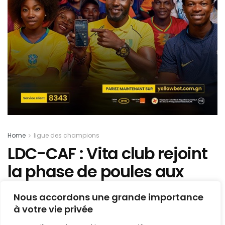
Home
ligue des champions
LDC-CAF : Vita club rejoint
la phase de poules aux
dépens de Kadiogo
Nous accordons une grande importance
à votre vie privée
Mis en ligne par
AFRICASPORT
A
A