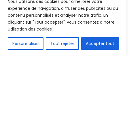
Nous utilisons des cookies pour améliorer votre
20 octobre 2022
Temps de lecture:1 min read
expérience de navigation, diffuser des publicités ou du
contenu personnalisés et analyser notre trafic. En
cliquant sur "Tout accepter", vous consentez à notre
utilisation des cookies.
FR
Personnaliser
Tout rejeter
Accepter tout
1.5k
PARTAGE
Le dernier match du 2e tour préliminaire retour de
la ligue des champions de la CAF a été disputé ce
jeudi. La rencontre opposait les Congolais de l’As
vita club au Burkinabé de Kadiogo. Les deux
formations se sont neutralisées sur un score de 0