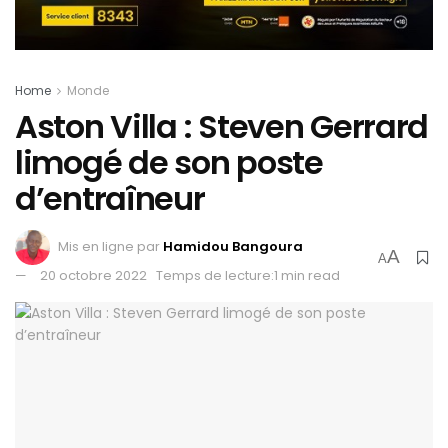
Home
Monde
Aston Villa : Steven Gerrard
limogé de son poste
d’entraîneur
Mis en ligne par
Hamidou Bangoura
A
A
20 octobre 2022
Temps de lecture:1 min read