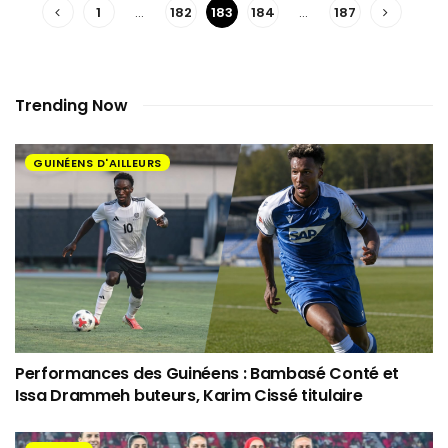
1
…
182
183
184
…
187
Trending Now
GUINÉENS D'AILLEURS
Performances des Guinéens : Bambasé Conté et
Issa Drammeh buteurs, Karim Cissé titulaire