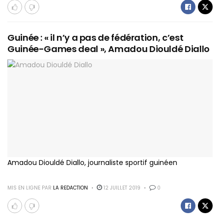
Guinée : « il n’y a pas de fédération, c’est
Guinée-Games deal », Amadou Diouldé Diallo
Amadou Diouldé Diallo, journaliste sportif guinéen
MIS EN LIGNE PAR
LA REDACTION
12 JUILLET 2019
0