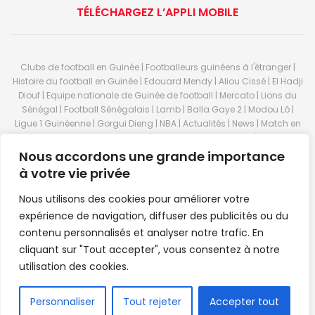
TÉLÉCHARGEZ L’APPLI MOBILE
Clubs de football en Guinée | Footballeurs guinéens à l'étranger |
Histoire du football en Guinée | Edouard Mendy | Aliou Cissé | El Hadji
Diouf | Equipe nationale de Guinée de football | Mercato | Lions du
Sénégal | Football Sénégalais | Lamb | Balla Gaye 2 | Modou Lô |
Ligue 1 Guinéenne | Gorgui Dieng | NBA | Actualités | News | Match en
direct | But | Actualité au Guinée | Premier League | Ligue 1 | Liga | Serie
A | LSFP | Conakry | Guinée | Sport Guineen | Basket Guineens | Foot
Nous accordons une grande importance
Guineen | Handball Guinee | Match Guinee | Championnat Guinée |
à votre vie privée
Stade du 28 septembre | Coupe d'Afrique des nations de football |
Equipe de Guinee| Equipe national de Guinée | Senegal Equipe |
Nous utilisons des cookies pour améliorer votre
Guinée | Le Senegal | Dakar | Coupe de Guinée | Stade du 28
expérience de navigation, diffuser des publicités ou du
septembre | Foot Club | Sport Guinee | Sport Senegal | Paris Foot |
contenu personnalisés et analyser notre trafic. En
Sport en direct | Boxe | Sénégal Dakar | La Guinée | Live Sport | RTG |
cliquant sur "Tout accepter", vous consentez à notre
Guinee en direct | Foot en direct | Foot direct | Eurosports | Football
direct | Vidéo | Télécharger Africasport | Clubs de football guinéens |
utilisation des cookies.
Premier Bet Guinée | Guinee game | Pronostic | Pari foot Guinée |
Feguifoot.com. © 2023
Africasport
- Premium WordPress news &
FR
Personnaliser
Tout rejeter
Accepter tout
magazine theme by
Confordev
.