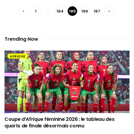
1
…
184
185
186
187
Trending Now
AFRIQUE
Coupe d’Afrique féminine 2026 : le tableau des
quarts de finale désormais connu