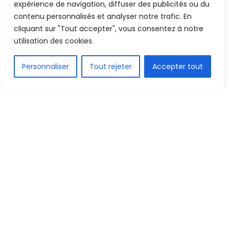
expérience de navigation, diffuser des publicités ou du
contenu personnalisés et analyser notre trafic. En
cliquant sur "Tout accepter", vous consentez à notre
utilisation des cookies.
FR
Personnaliser
Tout rejeter
Accepter tout
image illustration
1.5k
PARTAGE
Covid-19 l’oblige. La nouvelle règle instaurée par la
Fédération internationale de football Association
(FIFA) en complicité avec ses fédérations
membres, sera appliquée en cette étape des
éliminatoires de la CAN 2022.