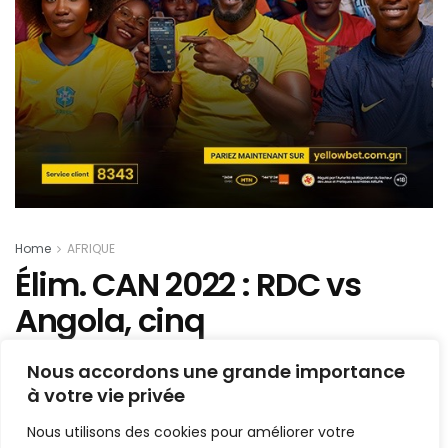
Home
AFRIQUE
Élim. CAN 2022 : RDC vs
Angola, cinq
remplacements autorisés…
Nous accordons une grande importance
à votre vie privée
Mis en ligne par
Hamidou Bangoura
A
A
Nous utilisons des cookies pour améliorer votre
11 novembre 2020
Temps de lecture:1 min read