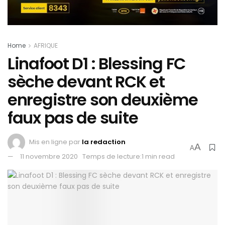
Home
AFRIQUE
Linafoot D1 : Blessing FC
sèche devant RCK et
enregistre son deuxième
faux pas de suite
Mis en ligne par
la redaction
A
A
11 novembre 2020
Temps de lecture:1 min read