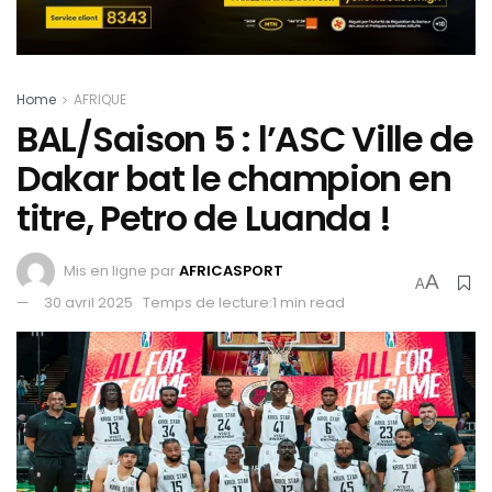
Home
AFRIQUE
BAL/Saison 5 : l’ASC Ville de
Dakar bat le champion en
titre, Petro de Luanda !
Mis en ligne par
AFRICASPORT
A
A
30 avril 2025
Temps de lecture:1 min read