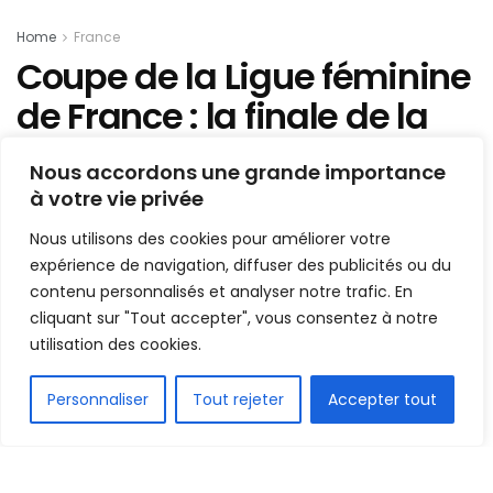
Home
France
Coupe de la Ligue féminine
de France : la finale de la
nouvelle édition se jouera à
Nous accordons une grande importance
Abidjan en 2026
à votre vie privée
Nous utilisons des cookies pour améliorer votre
Mis en ligne par
AFRICASPORT
A
A
expérience de navigation, diffuser des publicités ou du
29 avril 2025
Temps de lecture:1 min read
contenu personnalisés et analyser notre trafic. En
cliquant sur "Tout accepter", vous consentez à notre
utilisation des cookies.
FR
Personnaliser
Tout rejeter
Accepter tout