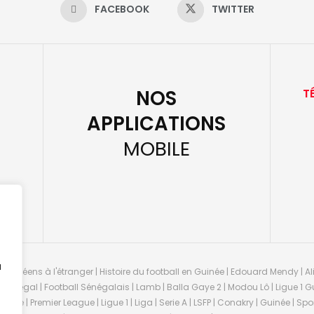
FACEBOOK
TWITTER
NOS
T
APPLICATIONS
MOBILE
u
guinéens à l'étranger | Histoire du football en Guinée | Edouard Mendy | Ali
 Sénégal | Football Sénégalais | Lamb | Balla Gaye 2 | Modou Lô | Ligue 1 Gu
uinée | Premier League | Ligue 1 | Liga | Serie A | LSFP | Conakry | Guinée | 