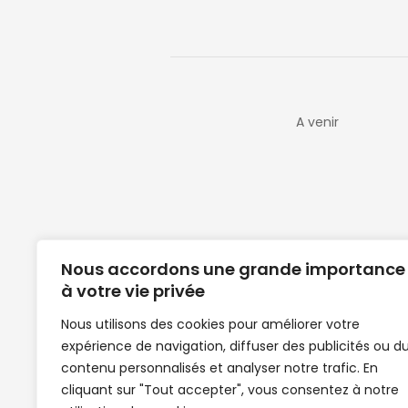
A venir
Nous accordons une grande importance
à votre vie privée
Nous utilisons des cookies pour améliorer votre
expérience de navigation, diffuser des publicités ou d
Clubs de football en Guinée | Footballeurs 
contenu personnalisés et analyser notre trafic. En
de Guinée de football | Mercato | Lions du
cliquant sur "Tout accepter", vous consentez à notre
News | Match en direct | But | Actualité au G