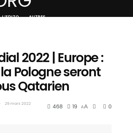
L’EDITO
AUTRES
al 2022 | Europe :
t la Pologne seront
us Qatarien
29 mars 2022
468
19
0
A
A