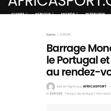
GUINEE
AFRIQUE
MONDE
INTERVIEW
Home
EUROPE
Barrage Mondi
le Portugal e
au rendez-vo
Mis en ligne par
AFRICASPORT
in
EUROPE
Temps de lecture:1 min read