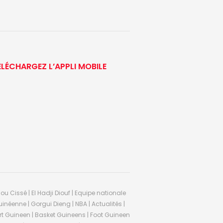
ÉLÉCHARGEZ L’APPLI MOBILE
ou Cissé | El Hadji Diouf | Equipe nationale
inéenne | Gorgui Dieng | NBA | Actualités |
Sport Guineen | Basket Guineens | Foot Guineen