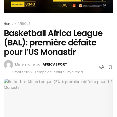
Home
AFRIQUE
Basketball Africa League
(BAL): première défaite
pour l’US Monastir
Mis en ligne par
AFRICASPORT
A
A
15 mars 2022
Temps de lecture:1 min read