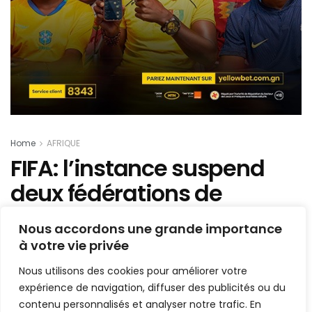
Home
AFRIQUE
FIFA: l’instance suspend
deux fédérations de
football en Afrique !
Nous accordons une grande importance
à votre vie privée
Mis en ligne par
kaba Paparasi Kouyate
A
A
Nous utilisons des cookies pour améliorer votre
14 mars 2022
Temps de lecture:2 minutes
expérience de navigation, diffuser des publicités ou du
contenu personnalisés et analyser notre trafic. En