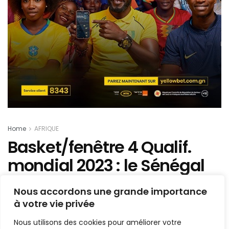
Home
AFRIQUE
Basket/fenêtre 4 Qualif.
mondial 2023 : le Sénégal
domine le Sud Soudan et
Nous accordons une grande importance
compte un succès d’entrée
à votre vie privée
!
Nous utilisons des cookies pour améliorer votre