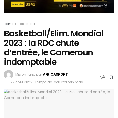
Home
Basket-ball
Basketball/Elim. Mondial
2023 : la RDC chute
d’entrée, le Cameroun
indomptable
Mis en ligne par
AFRICASPORT
A
A
27 août 2022
Temps de lecture:1 min read