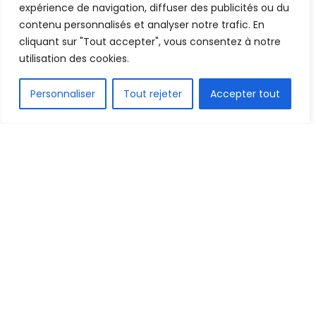
expérience de navigation, diffuser des publicités ou du
Mis en ligne par
Hamidou Bangoura
contenu personnalisés et analyser notre trafic. En
A
A
cliquant sur "Tout accepter", vous consentez à notre
27 août 2022
Temps de lecture:1 min read
utilisation des cookies.
FR
Personnaliser
Tout rejeter
Accepter tout
1.5k
PARTAGE
La rencontre Sénégal vs Soudan disputée ce
vendredi soir à Monastir comptant pour la
quatrième fenêtre des éliminatoires du mondial de