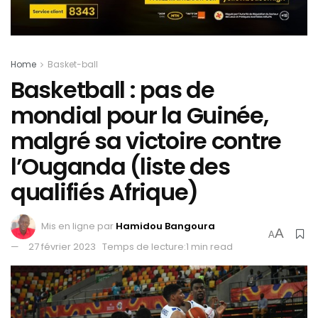
Home
Basket-ball
Basketball : pas de
mondial pour la Guinée,
malgré sa victoire contre
l’Ouganda (liste des
qualifiés Afrique)
Mis en ligne par
Hamidou Bangoura
A
A
27 février 2023
Temps de lecture:1 min read