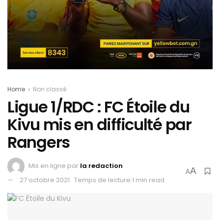
Home
Non classé
Ligue 1/RDC : FC Étoile du
Kivu mis en difficulté par
Rangers
Mis en ligne par
la redaction
A
A
27 octobre 2021
Temps de lecture:1 min read