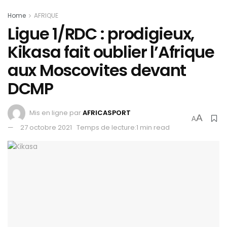
Home
AFRIQUE
Ligue 1/RDC : prodigieux,
Kikasa fait oublier l’Afrique
aux Moscovites devant
DCMP
Mis en ligne par
AFRICASPORT
A
A
27 octobre 2021
Temps de lecture:1 min read