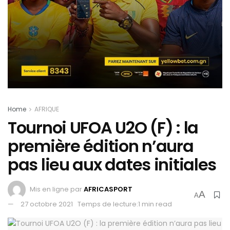
Home
AFRIQUE
Tournoi UFOA U2O (F) : la
première édition n’aura
pas lieu aux dates initiales
Mis en ligne par
AFRICASPORT
A
A
27 octobre 2021
Temps de lecture:1 min read