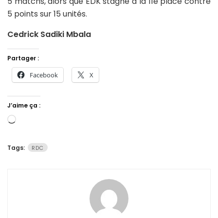
5 matchs, alors que EDK stagne à la 11e place contre
5 points sur 15 unités.
Cedrick Sadiki Mbala
Partager :
Facebook
X
J’aime ça :
Chargement…
Tags:
RDC