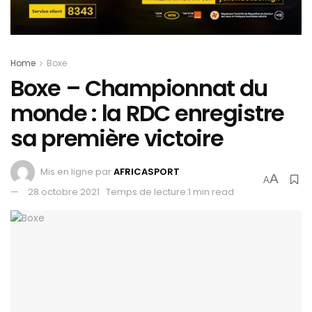
Home
Boxe
Boxe – Championnat du
monde : la RDC enregistre
sa première victoire
Mis en ligne par
AFRICASPORT
A
A
28 octobre 2021
Temps de lecture:1 min read