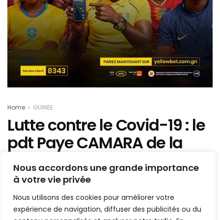
Home
GUINEE
Lutte contre le Covid-19 : le
pdt Paye CAMARA de la
FEGUIHAND distribue des
Nous accordons une grande importance
kits de lavage de mains…
à votre vie privée
Nous utilisons des cookies pour améliorer votre
Mis en ligne par
Hamidou Bangoura
A
A
expérience de navigation, diffuser des publicités ou du
11 avril 2020
Temps de lecture:1 min read