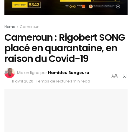
Home
Cameroun
Cameroun : Rigobert SONG
placé en quarantaine, en
raison du Covid-19
Mis en ligne par
Hamidou Bangoura
A
A
11 avril 2020
Temps de lecture:1 min read