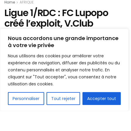
Home
AFRIQUE
Ligue 1/RDC : FC Lupopo
créé l’exploit, V.Club
déchanté
Nous accordons une grande importance
à votre vie privée
Mis en ligne par
AFRICASPORT
A
A
Nous utilisons des cookies pour améliorer votre
19 janvier 2022
Temps de lecture:2 minutes
expérience de navigation, diffuser des publicités ou du
contenu personnalisés et analyser notre trafic. En
cliquant sur "Tout accepter", vous consentez à notre
utilisation des cookies.
FR
Personnaliser
Tout rejeter
Accepter tout