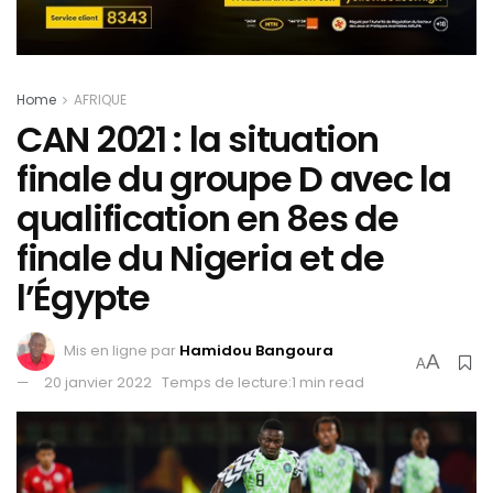
Home
AFRIQUE
CAN 2021 : la situation
finale du groupe D avec la
qualification en 8es de
finale du Nigeria et de
l’Égypte
Mis en ligne par
Hamidou Bangoura
A
A
20 janvier 2022
Temps de lecture:1 min read