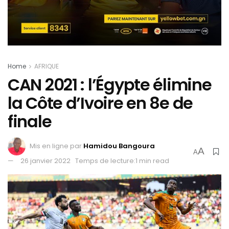
Home
AFRIQUE
CAN 2021 : l’Égypte élimine
la Côte d’Ivoire en 8e de
finale
Mis en ligne par
Hamidou Bangoura
A
A
26 janvier 2022
Temps de lecture:1 min read