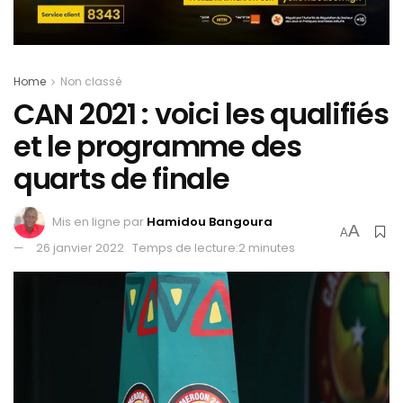
Home
Non classé
CAN 2021 : voici les qualifiés
et le programme des
quarts de finale
Mis en ligne par
Hamidou Bangoura
A
A
26 janvier 2022
Temps de lecture:2 minutes