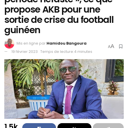
propose AKB pour une
sortie de crise du football
guinéen
Mis en ligne par
Hamidou Bangoura
A
A
19 février 2023
Temps de lecture:4 minutes
1.5k