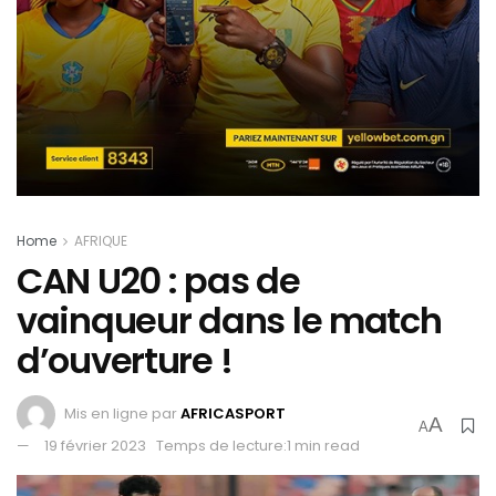
Home
AFRIQUE
CAN U20 : pas de
vainqueur dans le match
d’ouverture !
Mis en ligne par
AFRICASPORT
A
A
19 février 2023
Temps de lecture:1 min read