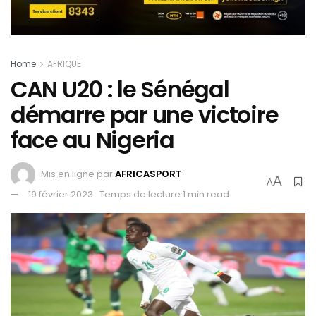
Home
AFRIQUE
CAN U20 : le Sénégal
démarre par une victoire
face au Nigeria
Mis en ligne par
AFRICASPORT
A
A
19 février 2023
Temps de lecture:1 min read