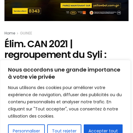
Home
GUINEE
Élim. CAN 2021 |
regroupement du Syli :
François Kamano
Nous accordons une grande importance
remplacé ?
à votre vie privée
Nous utilisons des cookies pour améliorer votre
Mis en ligne par
Hamidou Bangoura
A
A
expérience de navigation, diffuser des publicités ou du
11 novembre 2019
Temps de lecture:1 min read
contenu personnalisés et analyser notre trafic. En
cliquant sur "Tout accepter", vous consentez à notre
utilisation des cookies.
FR
Personnaliser
Tout rejeter
Accepter tout