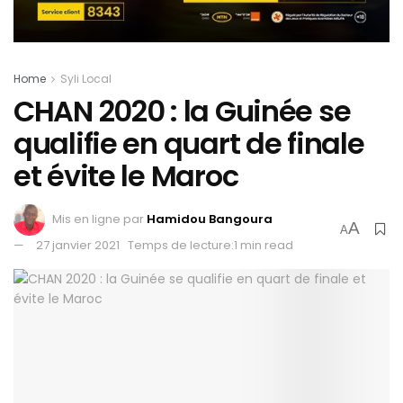
Home
Syli Local
CHAN 2020 : la Guinée se
qualifie en quart de finale
et évite le Maroc
Mis en ligne par
Hamidou Bangoura
A
A
27 janvier 2021
Temps de lecture:1 min read