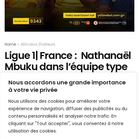
Home
Africains D'ailleurs
Ligue 1| France : Nathanaël
Mbuku dans l’équipe type
du FF de la 21e journée
Nous accordons une grande importance
à votre vie privée
Mis en ligne par
AFRICASPORT
A
A
Nous utilisons des cookies pour améliorer votre
27 janvier 2021
Temps de lecture:2 minutes
expérience de navigation, diffuser des publicités ou du
contenu personnalisés et analyser notre trafic. En
cliquant sur "Tout accepter", vous consentez à notre
utilisation des cookies.