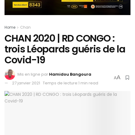
Home
Chan
CHAN 2020 | RD CONGO :
trois Léopards guéris de la
Covid-19
Mis en ligne par
Hamidou Bangoura
A
A
27 janvier 2021
Temps de lecture:1 min read