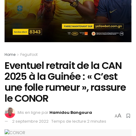
Home
Feguifoot
Eventuel retrait de la CAN
2025 à la Guinée : « C’est
une folle rumeur », rassure
le CONOR
Mis en ligne par
Hamidou Bangoura
A
A
2 septembre 2022
Temps de lecture:2 minutes