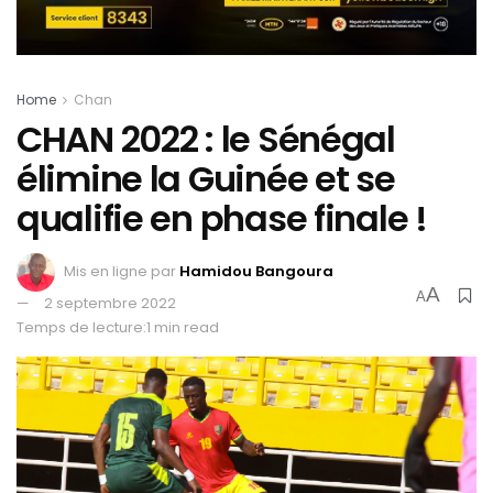
Home
Chan
CHAN 2022 : le Sénégal
élimine la Guinée et se
qualifie en phase finale !
Mis en ligne par
Hamidou Bangoura
A
A
2 septembre 2022
Temps de lecture:1 min read