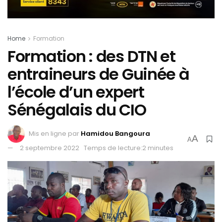
Home
Formation
Formation : des DTN et
entraineurs de Guinée à
l’école d’un expert
Sénégalais du CIO
Mis en ligne par
Hamidou Bangoura
A
A
2 septembre 2022
Temps de lecture:2 minutes