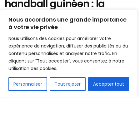
handball guinéen : la
Fédération menace de
Nous accordons une grande importance
retirer ses équipes si
à votre vie privée
l’unique gymnase est
Nous utilisons des cookies pour améliorer votre
démoli sans
expérience de navigation, diffuser des publicités ou du
contenu personnalisés et analyser notre trafic. En
remplacement
cliquant sur "Tout accepter", vous consentez à notre
utilisation des cookies.
Mis en ligne par
Hamidou Bangoura
A
A
FR
18 juin 2026
Temps de lecture:3 minutes
Personnaliser
Tout rejeter
Accepter tout