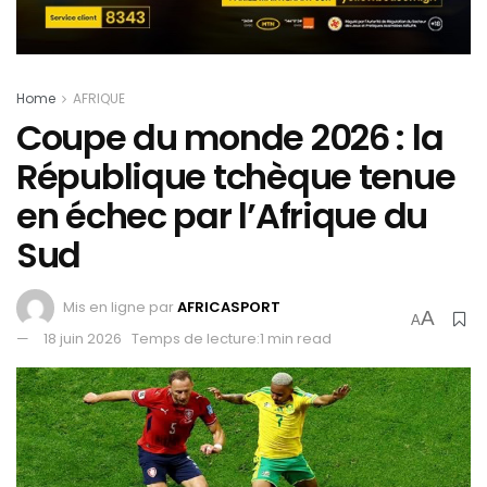
Home
AFRIQUE
Coupe du monde 2026 : la
République tchèque tenue
en échec par l’Afrique du
Sud
Mis en ligne par
AFRICASPORT
A
A
18 juin 2026
Temps de lecture:1 min read