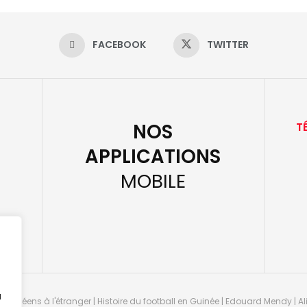
FACEBOOK
TWITTER
NOS
T
APPLICATIONS
MOBILE
u
guinéens à l'étranger | Histoire du football en Guinée | Edouard Mendy | Ali