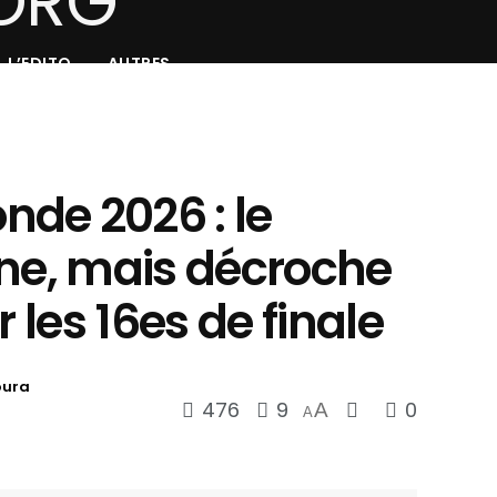
L’EDITO
AUTRES
de 2026 : le
ine, mais décroche
r les 16es de finale
oura
476
9
0
A
A