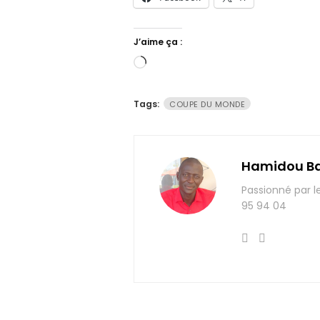
J’aime ça :
Chargement…
Tags:
COUPE DU MONDE
Hamidou B
Passionné par l
95 94 04