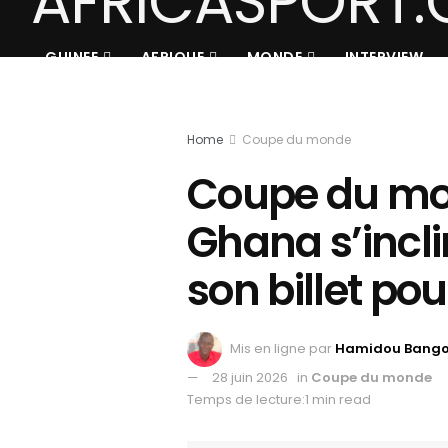
GUINEE
AFRIQUE
MONDE
INTERVIEW
Home
Coupe du monde
Coupe du mon
Ghana s’incl
son billet pou
Mis en ligne par
Hamidou Bang
28 juin 2026
in
Coupe du monde
Temps de lecture:1 min read