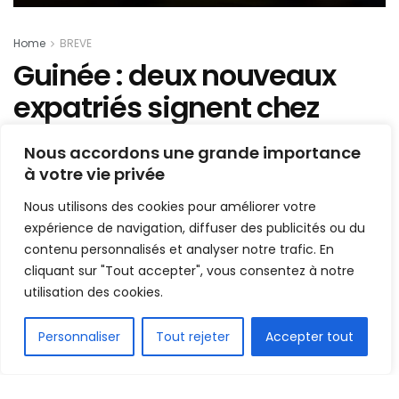
Home
BREVE
Guinée : deux nouveaux
expatriés signent chez
Horoya AC
Nous accordons une grande importance
à votre vie privée
Mis en ligne par
AFRICASPORT
A
A
Nous utilisons des cookies pour améliorer votre
26 mai 2019
Temps de lecture:1 min read
expérience de navigation, diffuser des publicités ou du
1.5k
contenu personnalisés et analyser notre trafic. En
cliquant sur "Tout accepter", vous consentez à notre
PARTAGE
utilisation des cookies.
Le champion de Guinée, Horoya AC continue à
étoffer son effectif. Après la signature d’un
FR
Personnaliser
Tout rejeter
Accepter tout
Congolais, il y’a quelques jours, le club de Matam a
encore fait signer simultanément ce samedi, 25
Mai 2019 à son siège, deux nouvelles recrues,