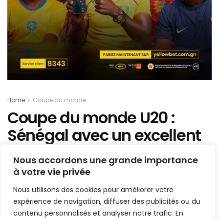
Home
Coupe du monde
Coupe du monde U20 :
Sénégal avec un excellent
Sagna écrase Tahiti
Nous accordons une grande importance
à votre vie privée
Mis en ligne par
AFRICASPORT
A
A
Nous utilisons des cookies pour améliorer votre
23 mai 2019
Temps de lecture:1 min read
expérience de navigation, diffuser des publicités ou du
1.5k
contenu personnalisés et analyser notre trafic. En