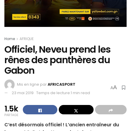
Home
AFRIQUE
Officiel, Neveu prend les
rênes des panthères du
Gabon
Mis en ligne par
AFRICASPORT
A
A
23 mai 2019
Temps de lecture:1 min read
1.5k
PARTAGE
C’est désormais officiel ! L’ancien entraîneur du