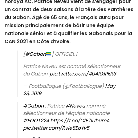
horoya AC, Patrice Neveu vient de s’engager pour
un contrat de deux saisons à la tête des Panthères
du Gabon. Âgé de 65 ans, le Français aura pour
mission principalement de bâtir une équipe
nationale sénior et à qualifier les Gabonais pour la
CAN 2021 en Côte d’Ivoire.
[
#Gabon
] OFFICIEL !
Patrice Neveu est nommé sélectionneur
du Gabon.
pic.twitter.com/4U4RkIPkR3
— Footballogue (@Footballogue)
May
23, 2019
#Gabon
: Patrice
#Neveu
nommé
sélectionneur de l’équipe nationale
#FOOT224
https://t.co/CfF7lUhumA
pic.twitter.com/RvIe8EoYv5